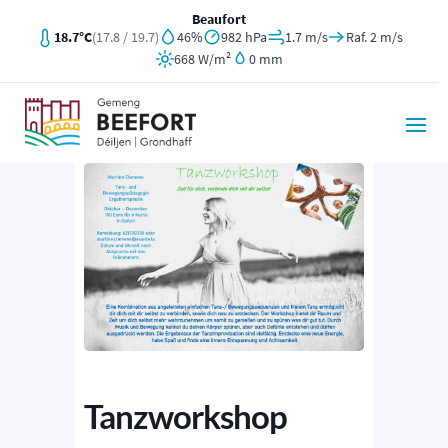
Beaufort
18.7°C
(17.8 / 19.7)
46%
982 hPa
1.7 m/s
Raf. 2 m/s
668 W/m²
0 mm
Tanzworkshop