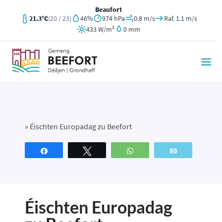
Beaufort
21.3°C
(20 / 23)
46%
974 hPa
0.8 m/s
Raf. 1.1 m/s
433 W/m²
0 mm
»
Éischten Europadag zu Beefort
Partagez
Tweetez
WhatsApp
Email
Éischten Europadag