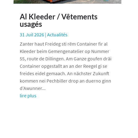
Al Kleeder / Vêtements
usagés
31 Juil 2026
|
Actualités
Zanter haut Freideg sti rëm Container fir al
Kleeder beim Gemengenatelier op Nummer
55, route de Dillingen. Am Ganze goufen dräi
Container opgestallt an an der Reegel gi se
freides eidel gemaach. An nächster Zukunft
kommen nei Pechbiller drop an duerno ginn
d’Awunner...
lire plus