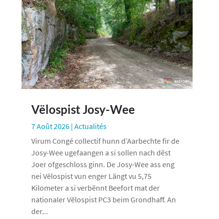
Vëlospist Josy-Wee
7 Août 2026
|
Actualités
Virum Congé collectif hunn d’Aarbechte fir de
Josy-Wee ugefaangen a si sollen nach dëst
Joer ofgeschloss ginn. De Josy-Wee ass eng
nei Vëlospist vun enger Längt vu 5,75
Kilometer a si verbënnt Beefort mat der
nationaler Vëlospist PC3 beim Grondhaff. An
der...