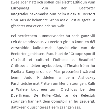
zwee Joer hätt och sollen déi éischt Editioun vum
Europadag vun der Beeforter
Integratiounskommissioun beim Kiosk zu Beefort
sinn. Aus de bekannte Grënn ass d’Fest ausgefall a
gëschter wor et endlech souwäit.
Bei herrlechem Summerwieder hu sech ganz vill
Leit de Rendezvous zu Beefort ginn a konnten déi
verschidde kulinaresch Spezialitéite vun de
Beeforter genéissen. Esou huet de “Groupe sportif
récréatif et culturel Fiolhoso et Beaufort”
Grillspezialitéiten ugebueden, d’Theaterfrënn hu
Paella a Sangria op der Plaz preparéiert wärend
beim Judo Kniddelen a beim Äishockey
Paschtéitche mat Fritten um Menü stoungen. Kaffi
a Wafele krut een zum Ofschloss bei den
Duerffrënn. De Rullen-Club an de Keleclub
stoungen hannert dem Comptoir an hu gesuergt,
datt keen duuschtereg Heem gaangen ass.