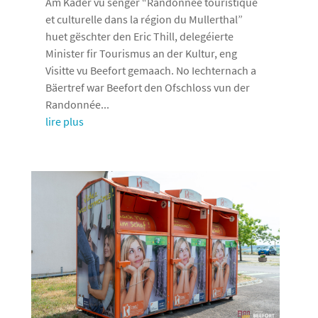
Am Kader vu senger “Randonnée touristique
et culturelle dans la région du Mullerthal”
huet gëschter den Eric Thill, delegéierte
Minister fir Tourismus an der Kultur, eng
Visitte vu Beefort gemaach. No Iechternach a
Bäertref war Beefort den Ofschloss vun der
Randonnée...
lire plus