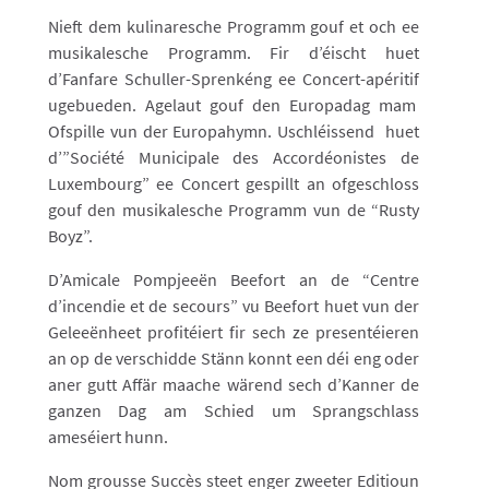
Nieft dem kulinaresche Programm gouf et och ee
musikalesche Programm. Fir d’éischt huet
d’Fanfare Schuller-Sprenkéng ee Concert-apéritif
ugebueden. Agelaut gouf den Europadag mam
Ofspille vun der Europahymn. Uschléissend huet
d’”Société Municipale des Accordéonistes de
Luxembourg” ee Concert gespillt an ofgeschloss
gouf den musikalesche Programm vun de “Rusty
Boyz”.
D’Amicale Pompjeeën Beefort an de “Centre
d’incendie et de secours” vu Beefort huet vun der
Geleeënheet profitéiert fir sech ze presentéieren
an op de verschidde Stänn konnt een déi eng oder
aner gutt Affär maache wärend sech d’Kanner de
ganzen Dag am Schied um Sprangschlass
ameséiert hunn.
Nom grousse Succès steet enger zweeter Editioun