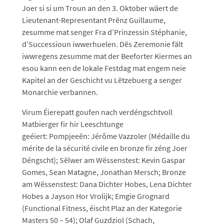
Joer si si um Troun an den 3. Oktober wäert de
Lieutenant-Representant Prënz Guillaume,
zesumme mat senger Fra d’Prinzessin Stéphanie,
d’Successioun iwwerhuelen. Dës Zeremonie fält
iwwregens zesumme mat der Beeforter Kiermes an
esou kann een de lokale Festdag mat engem neie
Kapitel an der Geschicht vu Lëtzebuerg a senger
Monarchie verbannen.
Virum Éierepatt goufen nach verdéngschtvoll
Matbierger fir hir Leeschtunge
geéiert: Pompjeeën: Jérôme Vazzoler (Médaille du
mérite de la sécurité civile en bronze fir zéng Joer
Déngscht); Sëlwer am Wëssenstest: Kevin Gaspar
Gomes, Sean Matagne, Jonathan Mersch; Bronze
am Wëssenstest: Dana Dichter Hobes, Lena Dichter
Hobes a Jayson Hor Vrolijk; Emgie Grognard
(Functional Fitness, éischt Plaz an der Kategorie
Masters 50 – 54); Olaf Guzdziol (Schach,