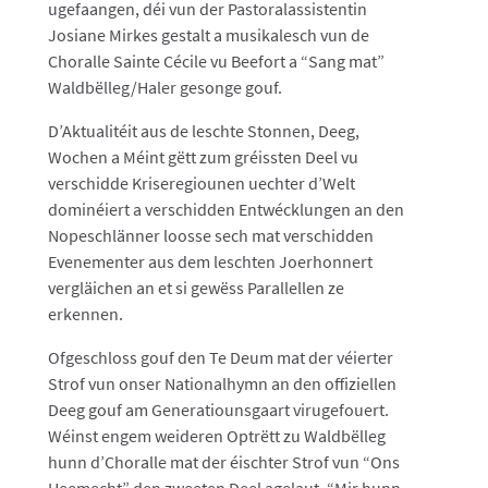
ugefaangen, déi vun der Pastoralassistentin
Josiane Mirkes gestalt a musikalesch vun de
Choralle Sainte Cécile vu Beefort a “Sang mat”
Waldbëlleg/Haler gesonge gouf.
D’Aktualitéit aus de leschte Stonnen, Deeg,
Wochen a Méint gëtt zum gréissten Deel vu
verschidde Kriseregiounen uechter d’Welt
dominéiert a verschidden Entwécklungen an den
Nopeschlänner loosse sech mat verschidden
Evenementer aus dem leschten Joerhonnert
vergläichen an et si gewëss Parallellen ze
erkennen.
Ofgeschloss gouf den Te Deum mat der véierter
Strof vun onser Nationalhymn an den offiziellen
Deeg gouf am Generatiounsgaart virugefouert.
Wéinst engem weideren Optrëtt zu Waldbëlleg
hunn d’Choralle mat der éischter Strof vun “Ons