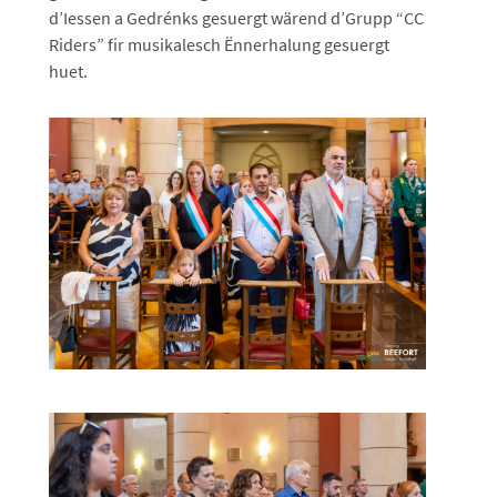
d’Iessen a Gedrénks gesuergt wärend d’Grupp “CC
Riders” fir musikalesch Ënnerhalung gesuergt
huet.