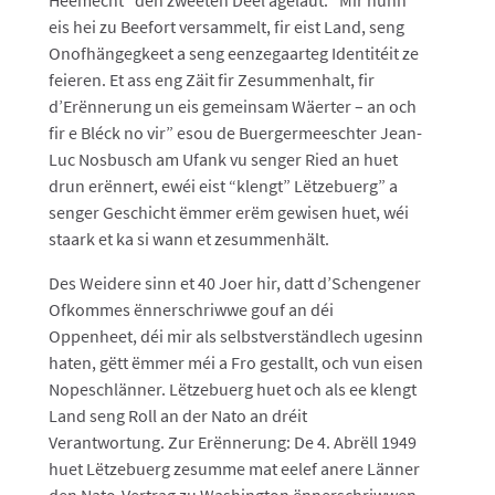
Heemecht” den zweeten Deel agelaut. “Mir hunn
eis hei zu Beefort versammelt, fir eist Land, seng
Onofhängegkeet a seng eenzegaarteg Identitéit ze
feieren. Et ass eng Zäit fir Zesummenhalt, fir
d’Erënnerung un eis gemeinsam Wäerter – an och
fir e Bléck no vir” esou de Buergermeeschter Jean-
Luc Nosbusch am Ufank vu senger Ried an huet
drun erënnert, ewéi eist “klengt” Lëtzebuerg” a
senger Geschicht ëmmer erëm gewisen huet, wéi
staark et ka si wann et zesummenhält.
Des Weidere sinn et 40 Joer hir, datt d’Schengener
Ofkommes ënnerschriwwe gouf an déi
Oppenheet, déi mir als selbstverständlech ugesinn
haten, gëtt ëmmer méi a Fro gestallt, och vun eisen
Nopeschlänner. Lëtzebuerg huet och als ee klengt
Land seng Roll an der Nato an dréit
Verantwortung. Zur Erënnerung: De 4. Abrëll 1949
huet Lëtzebuerg zesumme mat eelef anere Länner