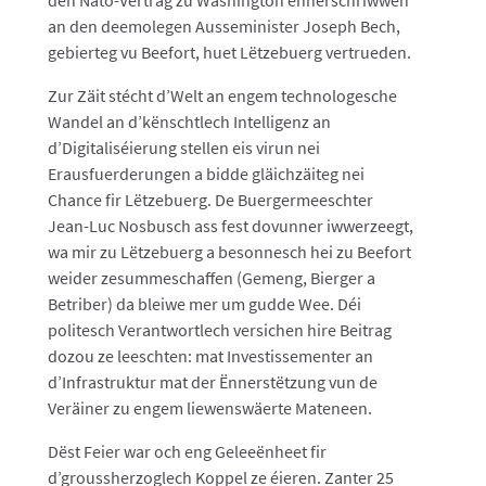
den Nato-Vertrag zu Washington ënnerschriwwen
an den deemolegen Ausseminister Joseph Bech,
gebierteg vu Beefort, huet Lëtzebuerg vertrueden.
Zur Zäit stécht d’Welt an engem technologesche
Wandel an d’kënschtlech Intelligenz an
d’Digitaliséierung stellen eis virun nei
Erausfuerderungen a bidde gläichzäiteg nei
Chance fir Lëtzebuerg. De Buergermeeschter
Jean-Luc Nosbusch ass fest dovunner iwwerzeegt,
wa mir zu Lëtzebuerg a besonnesch hei zu Beefort
weider zesummeschaffen (Gemeng, Bierger a
Betriber) da bleiwe mer um gudde Wee. Déi
politesch Verantwortlech versichen hire Beitrag
dozou ze leeschten: mat Investissementer an
d’Infrastruktur mat der Ënnerstëtzung vun de
Veräiner zu engem liewenswäerte Mateneen.
Dëst Feier war och eng Geleeënheet fir
d’groussherzoglech Koppel ze éieren. Zanter 25