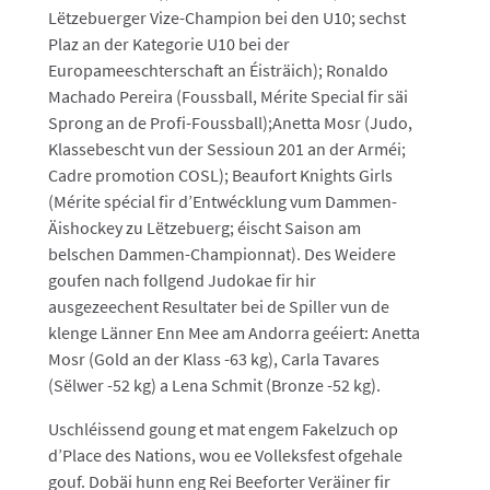
Lëtzebuerger Vize-Champion bei den U10; sechst
Plaz an der Kategorie U10 bei der
Europameeschterschaft an Éisträich); Ronaldo
Machado Pereira (Foussball, Mérite Special fir säi
Sprong an de Profi-Foussball);Anetta Mosr (Judo,
Klassebescht vun der Sessioun 201 an der Arméi;
Cadre promotion COSL); Beaufort Knights Girls
(Mérite spécial fir d’Entwécklung vum Dammen-
Äishockey zu Lëtzebuerg; éischt Saison am
belschen Dammen-Championnat). Des Weidere
goufen nach follgend Judokae fir hir
ausgezeechent Resultater bei de Spiller vun de
klenge Länner Enn Mee am Andorra geéiert: Anetta
Mosr (Gold an der Klass -63 kg), Carla Tavares
(Sëlwer -52 kg) a Lena Schmit (Bronze -52 kg).
Uschléissend goung et mat engem Fakelzuch op
d’Place des Nations, wou ee Volleksfest ofgehale
gouf. Dobäi hunn eng Rei Beeforter Veräiner fir