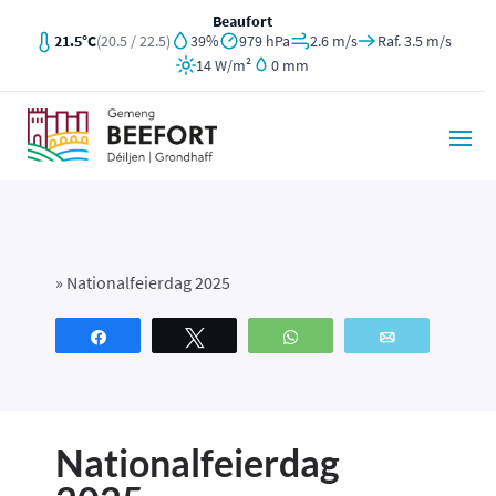
Beaufort
21.5°C
(20.5 / 22.5)
39%
979 hPa
2.6 m/s
Raf. 3.5 m/s
14 W/m²
0 mm
»
Nationalfeierdag 2025
Partagez
Tweetez
WhatsApp
Email
Nationalfeierdag