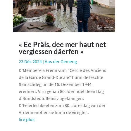
« Ee Präis, dee mer haut net
vergiessen däerfen »
23 Déc 2024
|
Aus der Gemeng
D’Membere a Frënn vum “Cercle des Anciens
de la Garde Grand-Ducale” hunn de leschte
Samschdeg un de 16. Dezember 1944
erënnert. Viru genau 80 Joer huet deen Dag
d’Rundstedtoffensiv ugefaangen.
D’Feierlechkeeten zum 80. Joresdag vun der
Ardennenoffensiv hunn de viregte...
lire plus