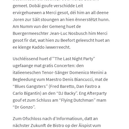
gemeet. Dobäi goufe verschidde Leit
ervirgehuewen a Merci gesot, déi him an all deene
Joren zur Säit stoungen an hien ënnerstëtzt hunn.
Am Numm vun der Gemeng huet de
Buergermeeschter Jean-Luc Nosbusch him Merci
gesot fir dat, wat hien zu Beefort geleescht huet an
ee klenge Kaddo iwwerreecht.
Uschléissend huet d’”The Last Night Party”
ugefaange mat gratis Concerten: den
italieeneschen Tenor-Sänger Domenico Menini a
Begleedung vum Maestro Denis Biancucci, mat de
“Blues Gangsters” (Fred Baretto, Dan Fastro a
Carlo Bigantin) an den “DJ Backy”. Eng Afterparty
gouf et zum Schluss am “Flying Dutchman” mam
“Dr Gonzo”.
Zum Ofschloss nach d’Informatioun, datt an
nächster Zukunft de Bistro op der Äispist vum