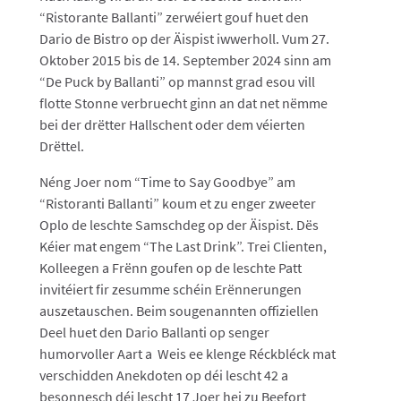
“Ristorante Ballanti” zerwéiert gouf huet den
Dario de Bistro op der Äispist iwwerholl. Vum 27.
Oktober 2015 bis de 14. September 2024 sinn am
“De Puck by Ballanti” op mannst grad esou vill
flotte Stonne verbruecht ginn an dat net nëmme
bei der drëtter Hallschent oder dem véierten
Drëttel.
Néng Joer nom “Time to Say Goodbye” am
“Ristoranti Ballanti” koum et zu enger zweeter
Oplo de leschte Samschdeg op der Äispist. Dës
Kéier mat engem “The Last Drink”. Trei Clienten,
Kolleegen a Frënn goufen op de leschte Patt
invitéiert fir zesumme schéin Erënnerungen
auszetauschen. Beim sougenannten offiziellen
Deel huet den Dario Ballanti op senger
humorvoller Aart a Weis ee klenge Réckbléck mat
verschidden Anekdoten op déi lescht 42 a
besonnesch déi lescht 17 Joer hei zu Beefort