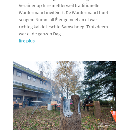
Veräiner op hire mëttlerweil traditionelle
Wantermaart invitéiert. De Wantermaart huet
sengem Numm all Éier gemeet an et war
richteg kal de leschte Samschdeg. Trotzdeem
war et de ganzen Dag...
lire plus