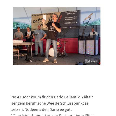
No 42 Joer koum fir den Dario Ballanti d’Zäit fir
sengem beruffleche Wee de Schlusspunkt ze
setzen. Nodeems den Dario ee gutt
Véierelsjoerhonnert an der Restauratioun täteg