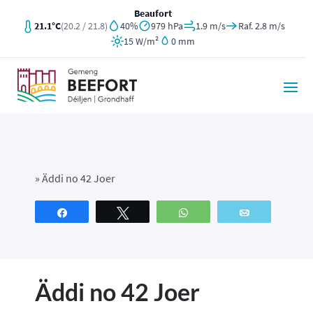
Beaufort
21.1°C
(20.2 / 21.8)
40%
979 hPa
1.9 m/s
Raf. 2.8 m/s
15 W/m²
0 mm
»
Äddi no 42 Joer
Partagez
Tweetez
WhatsApp
Email
Äddi no 42 Joer