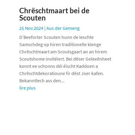
Chrëschtmaart bei de
Scouten
25 Nov 2024
|
Aus der Gemeng
D’Beeforter Scouten hunn de leschte
Samschdeg op hiren traditionelle klenge
Chrëschtmaart am Scoutsgaart an an hirem
Scoutshome invitéiert. Bei dëser Geleeënheet
konnt ee schonns déi éischt Kaddoen a
Chrëschtdekoratioune fir dëst Joer kafen.
Bekanntlech ass den...
lire plus