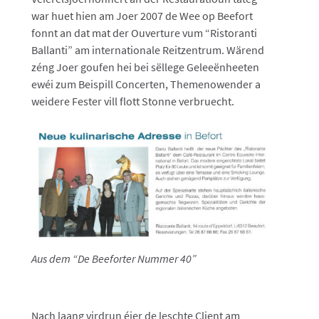
war huet hien am Joer 2007 de Wee op Beefort
fonnt an dat mat der Ouverture vum “Ristoranti
Ballanti” am internationale Reitzentrum. Wärend
zéng Joer goufen hei bei sëllege Geleeënheeten
ewéi zum Beispill Concerten, Themenowender a
weidere Fester vill flott Stonne verbruecht.
Aus dem “De Beeforter Nummer 40”
Nach laang virdrun éier de leschte Client am