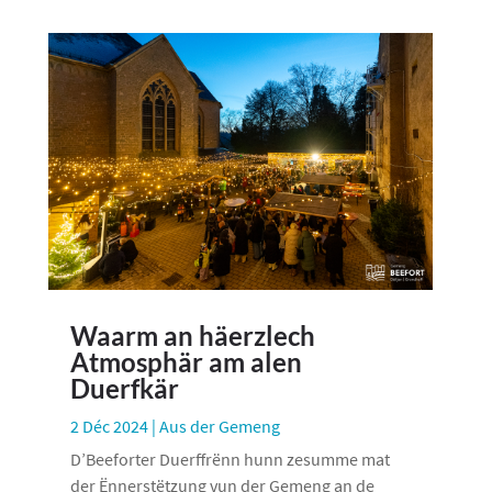
Waarm an häerzlech
Atmosphär am alen
Duerfkär
2 Déc 2024
|
Aus der Gemeng
D’Beeforter Duerffrënn hunn zesumme mat
der Ënnerstëtzung vun der Gemeng an de