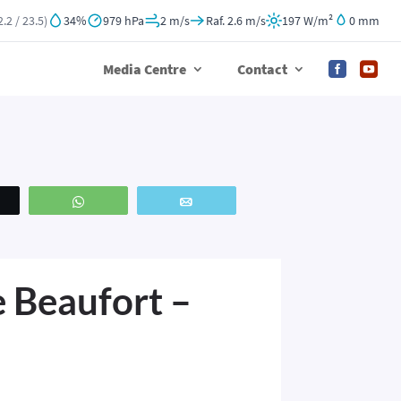
2.2 / 23.5)
34%
979 hPa
2 m/s
Raf. 2.6 m/s
197 W/m²
0 mm
Media Centre
Contact


weetez
WhatsApp
Email
e Beaufort –