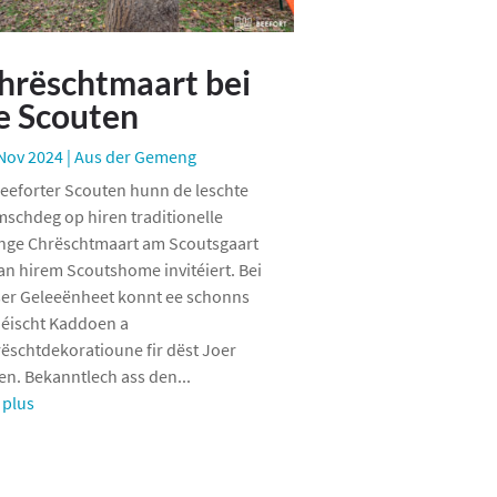
hrëschtmaart bei
e Scouten
Nov 2024
|
Aus der Gemeng
eeforter Scouten hunn de leschte
schdeg op hiren traditionelle
nge Chrëschtmaart am Scoutsgaart
an hirem Scoutshome invitéiert. Bei
er Geleeënheet konnt ee schonns
 éischt Kaddoen a
ëschtdekoratioune fir dëst Joer
en. Bekanntlech ass den...
e plus