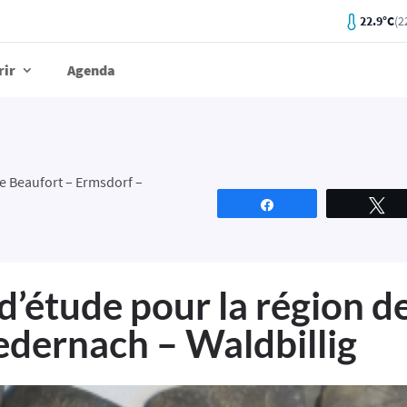
22.9°C
(2
rir
Agenda
e Beaufort – Ermsdorf –
Partagez
T
d’étude pour la région d
dernach – Waldbillig