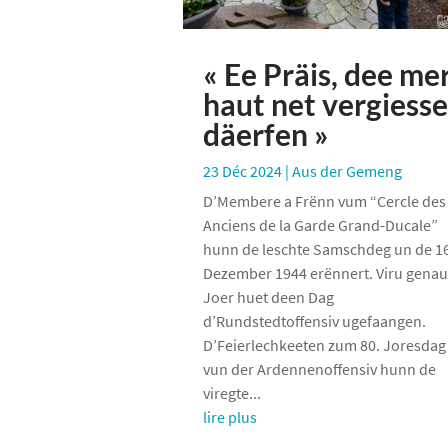
« Ee Präis, dee me
haut net vergiess
däerfen »
23 Déc 2024
|
Aus der Gemeng
D’Membere a Frënn vum “Cercle des
Anciens de la Garde Grand-Ducale”
hunn de leschte Samschdeg un de 1
Dezember 1944 erënnert. Viru genau
Joer huet deen Dag
d’Rundstedtoffensiv ugefaangen.
D’Feierlechkeeten zum 80. Joresdag
vun der Ardennenoffensiv hunn de
viregte...
lire plus