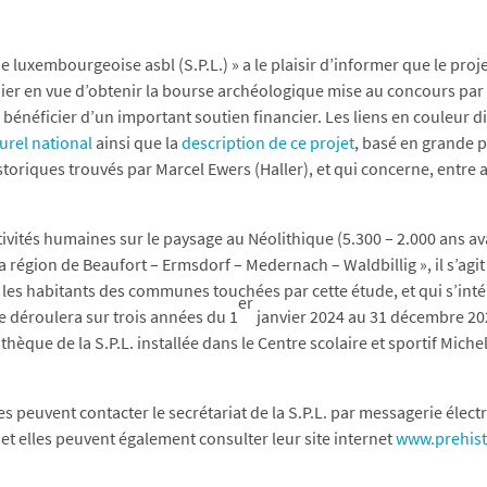
e luxembourgeoise asbl (S.P.L.) » a le plaisir d’informer que le proje
ier en vue d’obtenir la bourse archéologique mise au concours par 
 bénéficier d’un important soutien financier. Les liens en couleur di
urel national
ainsi que la
description de ce projet
, basé en grande pa
storiques trouvés par Marcel Ewers (Haller), et qui concerne, entre au
ctivités humaines sur le paysage au Néolithique (5.300 – 2.000 ans av
 région de Beaufort – Ermsdorf – Medernach – Waldbillig », il s’agit
 les habitants des communes touchées par cette étude, et qui s’intér
er
se déroulera sur trois années du 1
janvier 2024 au 31 décembre 202
othèque de la S.P.L. installée dans le Centre scolaire et sportif Mich
 peuvent contacter le secrétariat de la S.P.L. par messagerie élect
et elles peuvent également consulter leur site internet
www.prehist