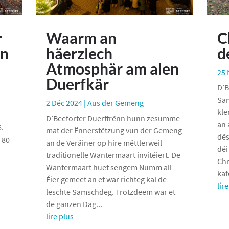
r
Waarm an
C
en
häerzlech
d
Atmosphär am alen
25 
Duerfkär
D’B
Sam
2 Déc 2024
|
Aus der Gemeng
kle
D’Beeforter Duerffrënn hunn zesumme
an 
6.
mat der Ënnerstëtzung vun der Gemeng
dës
 80
an de Veräiner op hire mëttlerweil
déi
traditionelle Wantermaart invitéiert. De
Chr
Wantermaart huet sengem Numm all
kaf
Éier gemeet an et war richteg kal de
lir
leschte Samschdeg. Trotzdeem war et
de ganzen Dag...
lire plus